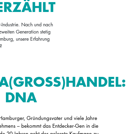
ERZÄHLT
r-Industrie. Nach und nach
weiten Generation stetig
amburg, unsere Erfahrung
?
(GROSS)HANDEL: U
 DNA
Hamburger, Gründungsvater und viele Jahre
nehmens – bekommt das Entdecker-Gen in die
de 20 Jahren geht der gelernte Kaufmann zu