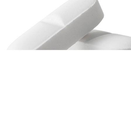
OFICINA CENTRAL
MPI Deutschland
An der Alster 47
Hamburg, HH 20099
Deutschland
Tel.:
+49 40 3037240